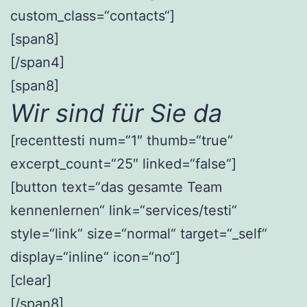
custom_class=“contacts“]
[span8]
[/span4]
[span8]
Wir sind für Sie da
[recenttesti num=“1″ thumb=“true“
excerpt_count=“25″ linked=“false“]
[button text=“das gesamte Team
kennenlernen“ link=“services/testi“
style=“link“ size=“normal“ target=“_self“
display=“inline“ icon=“no“]
[clear]
[/span8]